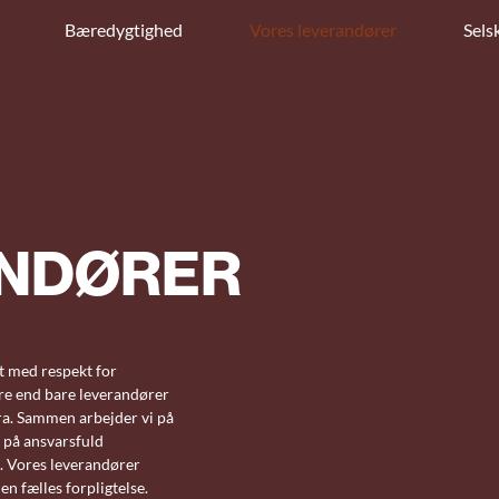
Bæredygtighed
Vores leverandører
Sels
NDØRER
bt med respekt for
re end bare leverandører
ra. Sammen arbejder vi på
 på ansvarsfuld
n. Vores leverandører
n fælles forpligtelse.