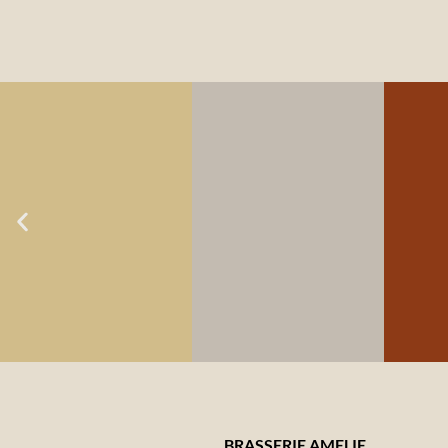
LOCA MÅL NR. 1:
LOCA MÅL NR. 2:
LOC
SMAG &
SMAG &
Ø
MADGLÆDE
MADGLÆDE
BRASSERIE AMELIE