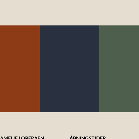
LOCA MÅL NR
A MÅL NR. 3:
LOCA MÅL NR. 4:
BÆRED
KOLOGI
DYREVELFÆRD
FISKE
AMELIE I OPERAEN
ÅBNINGSTIDER