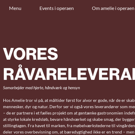
Menu
Events i operaen
Om amelie i operaen
VORES
RÅVARELEVERA
Samarbejder med hjerte, håndværk og hensyn
Hos Amelie tror vi på, at måltider først for alvor er gode, når de er ska
mennesker, dyr og natur. Derfor ser vi også vores leverandører som me
– de er partnere i et fælles projekt om at gentænke gastronomien indef
at styrke lokale kredsløb, bevare håndværket og skabe smag, der bygger
stillingtagen. Fra havet til marken, fra møbelværkstederne til vingårde
deler vores overbevisning om, at bæredygtighed ikke er en trend – men e