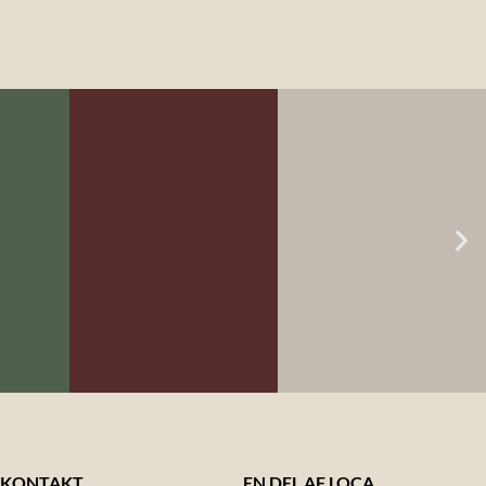
. 5:
LOCA MÅL NR. 7:
LOCA MÅL NR. 6:
YGTIG
CO2
MADSPILD
RI
AFTRYK
KONTAKT
EN DEL AF LOCA