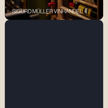
17
LOCA-
SIGURD MÜLLER VINHANDEL
MÅL
Vores
bæredygtighedsra
Vores
kunstneriske
budskaber
Avlere &
Landmænd