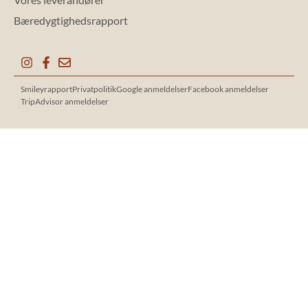
Bæredygtighedsrapport
Smileyrapport
Privatpolitik
Google anmeldelser
Facebook anmeldelser
TripAdvisor anmeldelser