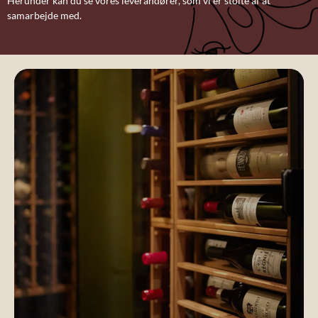
Herunder kan du se vores leverandører, som vi er stolte af at
samarbejde med.
Gavekort
til
oplevelser
Praktisk
information
Forestillinger
i operaen
Vores
manifesto
Vores