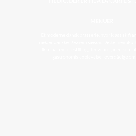
TIL DIG, DER ER TIL A LA CARTE &
MENUER
Et moderne dansk brasserie, hvor klassisk fr
møder danske råvarer i sæson. Dette menukort e
ikke har en forestilling, der venter, men som 
gastronomisk oplevelse i overdådige omg