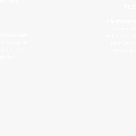
 TASTING
TIL 
Når aftenen f
en nøje af
ansk håndværk
fortsætter i s
r for dig, der
havn. Dette 
blot ønsker en
ønsker at 
ivelser.