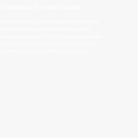
DIG DER SKAL TIL FORESTILLING
ortsætter i salen, begynder den hos Amélie. Nyd
stemt forestillingsmenu skabt til aftener, der
alen – serveret med udsigt til både scenekunst og
menukort er for dig, der skal til forestilling og
starte aftenen med en middag i restauranten.